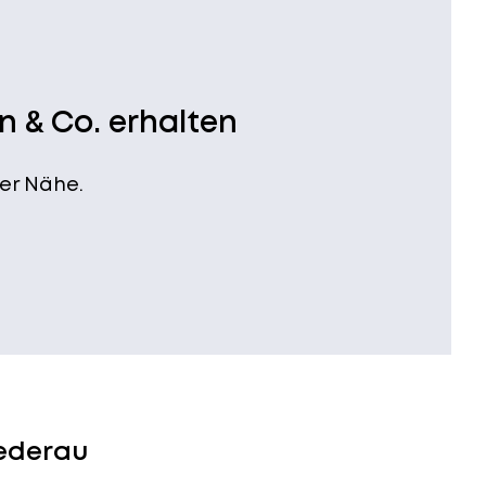
n & Co. erhalten
er Nähe.
iederau