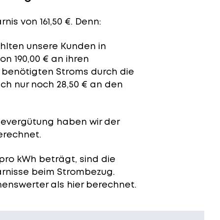
nis von 161,50 €. Denn:
ahlten unsere Kunden in
n 190,00 € an ihren
t benötigten Stroms durch die
ich nur noch 28,50 € an den
severgütung
haben wir der
erechnet.
pro kWh beträgt, sind die
arnisse beim Strombezug.
enswerter als hier berechnet.