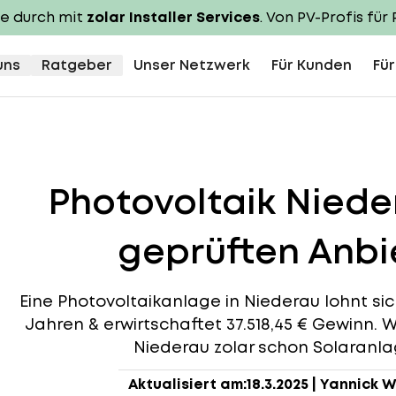
te durch mit
zolar Installer Services
. Von PV-Profis für 
uns
Ratgeber
Unser Netzwerk
Für Kunden
Für
Photovoltaik Nied
geprüften Anbie
Eine Photovoltaikanlage in Niederau lohnt sich,
Jahren & erwirtschaftet 37.518,45 € Gewinn. W
Niederau zolar schon Solaranlag
Aktualisiert am:
18.3.2025
|
Yannick W