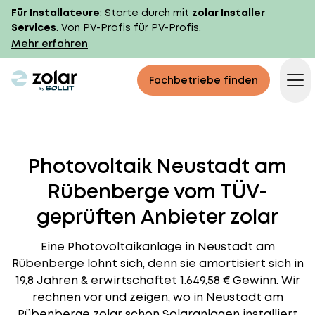
Für Installateure
: Starte durch mit
zolar Installer
Services
. Von PV-Profis für PV-Profis.
Mehr erfahren
zolar logo
Fachbetriebe finden
Op
Photovoltaik Neustadt am
Rübenberge vom TÜV-
geprüften Anbieter zolar
Eine Photovoltaikanlage in Neustadt am
Rübenberge lohnt sich, denn sie amortisiert sich in
19,8 Jahren & erwirtschaftet 1.649,58 € Gewinn. Wir
rechnen vor und zeigen, wo in Neustadt am
Rübenberge zolar schon Solaranlagen installiert