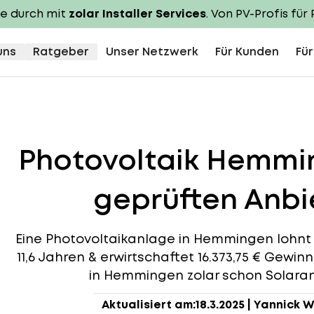
te durch mit
zolar Installer Services
. Von PV-Profis für 
uns
Ratgeber
Unser Netzwerk
Für Kunden
Für
Photovoltaik Hemmi
geprüften Anbie
Eine Photovoltaikanlage in Hemmingen lohnt si
11,6 Jahren & erwirtschaftet 16.373,75 € Gewin
in Hemmingen zolar schon Solaranl
Aktualisiert am:
18.3.2025
|
Yannick W