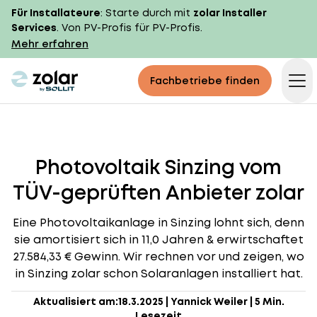
Für Installateure
: Starte durch mit
zolar Installer
Services
. Von PV-Profis für PV-Profis.
Mehr erfahren
zolar logo
Fachbetriebe finden
Op
Photovoltaik Sinzing vom
TÜV-geprüften Anbieter zolar
Eine Photovoltaikanlage in Sinzing lohnt sich, denn
sie amortisiert sich in 11,0 Jahren & erwirtschaftet
27.584,33 € Gewinn. Wir rechnen vor und zeigen, wo
in Sinzing zolar schon Solaranlagen installiert hat.
Aktualisiert am:
18.3.2025
|
Yannick Weiler
|
5 Min.
Lesezeit