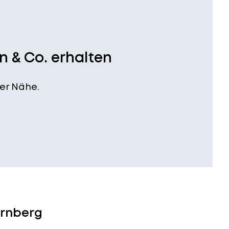
n & Co. erhalten
er Nähe.
ürnberg