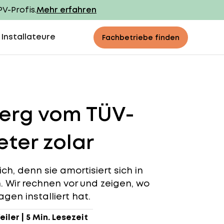
PV-Profis.
Mehr erfahren
 Installateure
Fachbetriebe finden
berg vom TÜV-
ter zolar
ch, denn sie amortisiert sich in
n. Wir rechnen vor und zeigen, wo
gen installiert hat.
eiler
|
5 Min. Lesezeit