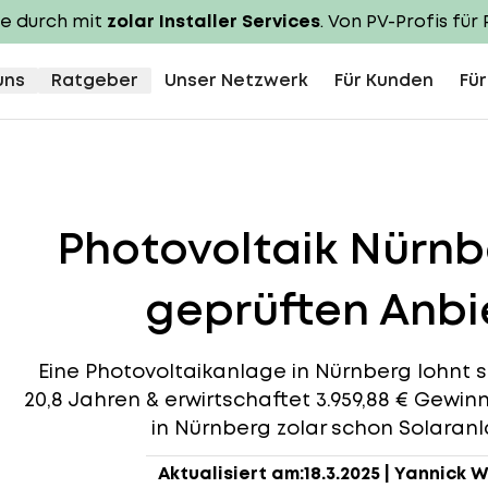
te durch mit
zolar Installer Services
. Von PV-Profis für 
uns
Ratgeber
Unser Netzwerk
Für Kunden
Für
Photovoltaik Nürn
geprüften Anbie
Eine Photovoltaikanlage in Nürnberg lohnt si
20,8 Jahren & erwirtschaftet 3.959,88 € Gewin
in Nürnberg zolar schon Solaranla
Aktualisiert am:
18.3.2025
|
Yannick W