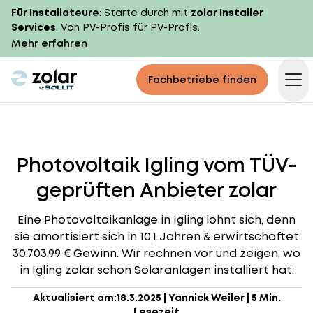
Für Installateure
: Starte durch mit
zolar Installer
Services
. Von PV-Profis für PV-Profis.
Mehr erfahren
zolar logo
Fachbetriebe finden
Op
Photovoltaik Igling vom TÜV-
geprüften Anbieter zolar
Eine Photovoltaikanlage in Igling lohnt sich, denn
sie amortisiert sich in 10,1 Jahren & erwirtschaftet
30.703,99 € Gewinn. Wir rechnen vor und zeigen, wo
in Igling zolar schon Solaranlagen installiert hat.
Aktualisiert am:
18.3.2025
|
Yannick Weiler
|
5 Min.
Lesezeit