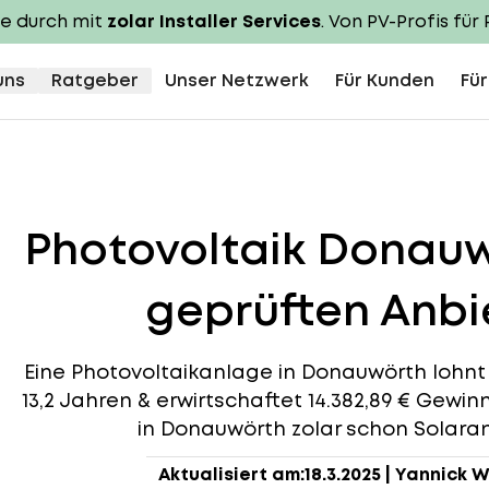
te durch mit
zolar Installer Services
. Von PV-Profis für 
uns
Ratgeber
Unser Netzwerk
Für Kunden
Für
Photovoltaik Donau
geprüften Anbie
Eine Photovoltaikanlage in Donauwörth lohnt s
13,2 Jahren & erwirtschaftet 14.382,89 € Gewin
in Donauwörth zolar schon Solaranl
Aktualisiert am:
18.3.2025
|
Yannick W