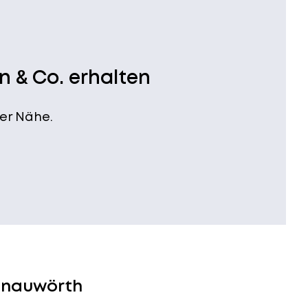
n & Co. erhalten
er Nähe.
Donauwörth