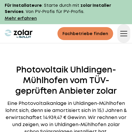
Für Installateure
: Starte durch mit
zolar Installer
Services
. Von PV-Profis für PV-Profis.
Mehr erfahren
zolar logo
Fachbetriebe finden
Op
Photovoltaik Uhldingen-
Mühlhofen vom TÜV-
geprüften Anbieter zolar
Eine Photovoltaikanlage in Uhldingen-Mühlhofen
lohnt sich, denn sie amortisiert sich in 15,1 Jahren &
erwirtschaftet 14.939,47 € Gewinn. Wir rechnen vor
und zeigen, wo in Uhldingen-Mühlhofen zolar
schon Solaranlagen installiert hat.