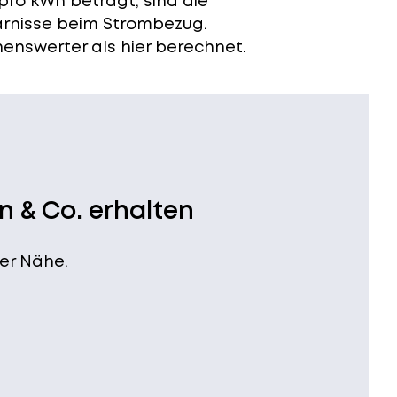
pro kWh beträgt, sind die
arnisse beim Strombezug.
enswerter als hier berechnet.
n & Co. erhalten
er Nähe.