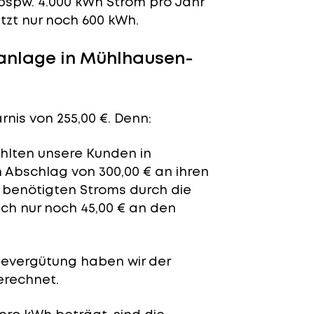
bspw. 4.000 kWh Strom pro Jahr
tzt nur noch 600 kWh.
anlage in Mühlhausen-
nis von 255,00 €. Denn:
ahlten unsere Kunden in
 Abschlag von 300,00 € an ihren
t benötigten Stroms durch die
ich nur noch 45,00 € an den
severgütung
haben wir der
erechnet.