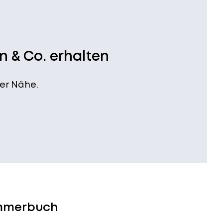
n & Co. erhalten
er Nähe.
Ammerbuch