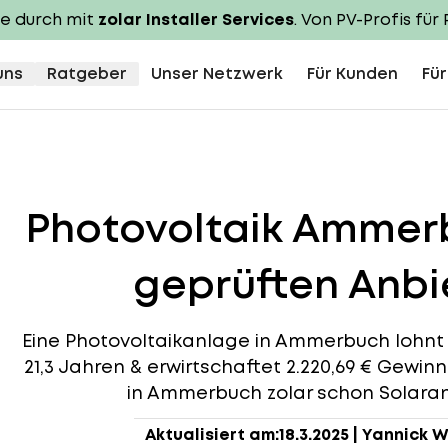
te durch mit
zolar Installer Services
. Von PV-Profis für 
uns
Ratgeber
Unser Netzwerk
Für Kunden
Für
Photovoltaik Ammer
geprüften Anbie
Eine Photovoltaikanlage in Ammerbuch lohnt si
21,3 Jahren & erwirtschaftet 2.220,69 € Gewin
in Ammerbuch zolar schon Solaranl
Aktualisiert am:
18.3.2025
|
Yannick W