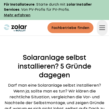
Für Installateure
: Starte durch mit
zolar Installer
Services
. Von PV-Profis für PV-Profis.
Mehr erfahren
zolar logo
Fachbetriebe finden
Op
Solaranlage selbst
installieren? 5 Gründe
dagegen
Darf man eine Solaranlage selbst installieren?
Wenn ja, sollte man es tun? Wir klären die
rechtliche Situation, vergleichen die Vor- und
Nachteile der Selbstmontage, und zeigen Gründe
auf, warum es sich nicht lohnt, selbst aufs Dach zu