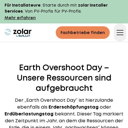
Für Installateure
: Starte durch mit
zolar Installer
Services
. Von PV-Profis für PV-Profis.
Mehr erfahren
zolar logo
Fachbetriebe finden
Op
Earth Overshoot Day –
Unsere Ressourcen sind
aufgebraucht
Der „Earth Overshoot Day“ ist hierzulande
ebenfalls als
Erderschöpfungstag
oder
Erdüberlastungstag
bekannt. Dieser Tag markiert
den Zeitpunkt im Jahr, an dem die Ressourcen der
Erde, die in einem Jahr „nachwachsen“ können,