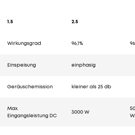
1.5
2.5
Wirkungsgrad
96,1%
96
Einspeisung
einphasig
Geräuschemission
kleiner als 25 db
Max.
5
3000 W
Eingangsleistung DC
W