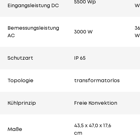
5500 Wp
Eingangsleistung DC
W
Bemessungsleistung
3
3000 W
AC
W
Schutzart
IP 65
Topologie
transformatorlos
Kühlprinzip
Freie Konvektion
43,5 x 47,0 x 17,6
Maße
cm