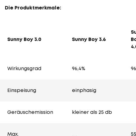
Die Produktmerkmale:
S
Sunny Boy 3.0
Sunny Boy 3.6
B
4.
Wirkungsgrad
96,4%
9
Einspeisung
einphasig
Geräuschemission
kleiner als 25 db
Max.
5