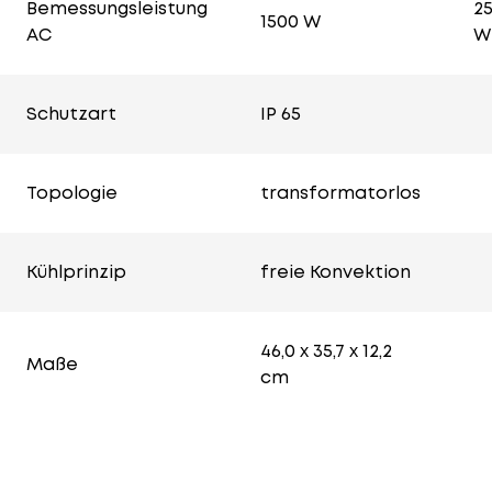
Bemessungsleistung
2
1500 W
AC
W
Schutzart
IP 65
Topologie
transformatorlos
Kühlprinzip
freie Konvektion
46,0 x 35,7 x 12,2
Maße
cm