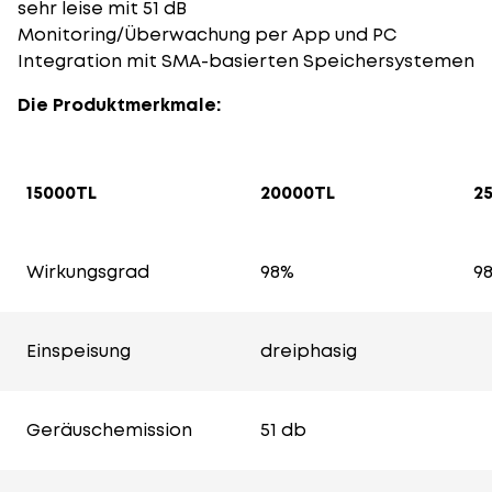
sehr leise mit 51 dB
Monitoring/Überwachung per App und PC
Integration mit SMA-basierten Speichersystemen
Die Produktmerkmale:
15000TL
20000TL
2
Wirkungsgrad
98%
9
Einspeisung
dreiphasig
Geräuschemission
51 db