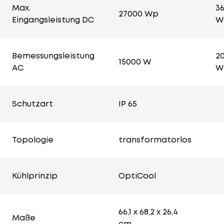
Max.
3
27000 Wp
Eingangsleistung DC
W
Bemessungsleistung
2
15000 W
AC
W
Schutzart
IP 65
Topologie
transformatorlos
Kühlprinzip
OptiCool
66,1 x 68,2 x 26,4
Maße
cm