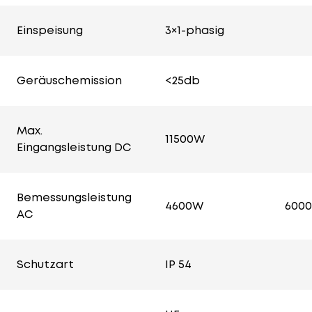
Einspeisung
3×1-phasig
Geräuschemission
<25db
Max.
11500W
Eingangsleistung DC
Bemessungsleistung
4600W
600
AC
Schutzart
IP 54